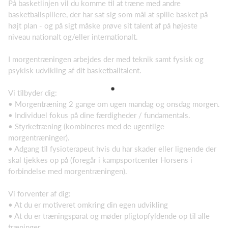
På basketlinjen vil du komme til at træne med andre
basketballspillere, der har sat sig som mål at spille basket på
højt plan - og på sigt måske prøve sit talent af på højeste
niveau nationalt og/eller internationalt.
I morgentræningen arbejdes der med teknik samt fysisk og
psykisk udvikling af dit basketballtalent.
Vi tilbyder dig:
• Morgentræning 2 gange om ugen mandag og onsdag morgen.
• Individuel fokus på dine færdigheder / fundamentals.
• Styrketræning (kombineres med de ugentlige
morgentræninger).
• Adgang til fysioterapeut hvis du har skader eller lignende der
skal tjekkes op på (foregår i kampsportcenter Horsens i
forbindelse med morgentræningen).
Vi forventer af dig:
• At du er motiveret omkring din egen udvikling
• At du er træningsparat og møder pligtopfyldende op til alle
træninger.