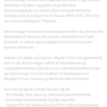
ambitioner og talent, og gerne vil udvikle dine
idrætsfærdigheder i et elitært miljø med gode faciliteter
samtidig med, at du tager en 10. klasse, HHX, HTX, STX eller
en erhvervsuddannelse i Horsens.
Sportscollege Horsens er et samarbejde mellem de prioriterede
eliteklubber jf. Horsens Kommunes samarbejde med Team
Danmark, en række ungdomsuddannelser i Horsens samt
Horsens Kommune.
Indenfor en række sportsgrene, tilbyder vi bl.a. morgentræning
som en del af skoledagen udført af veluddannede og
kompetente trænere, ligesom vores træningsfaciliteter er nye
og toptrimmede, hvor størstedelen af idrætsgrenene er
tilknyttet Forum Horsens og Nordstern Arena Horsens.
Som elev på Sportscollege Horsens får du:
- En hverdag, hvor sport og uddannelse kan kombineres
- Skemalagt morgentræning 2 gange ugentligt
- Transport til dit uddannelsessted efter endt morgentræning