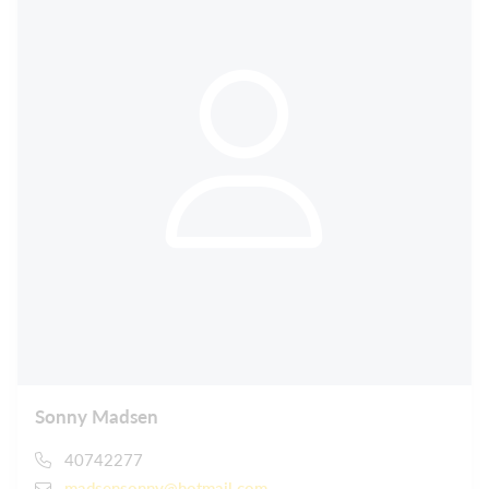
Sonny Madsen
40742277
madsensonny@hotmail.com