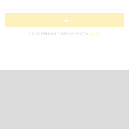
Tilmeld
Har du allerede en Holdsport-konto?
Log på